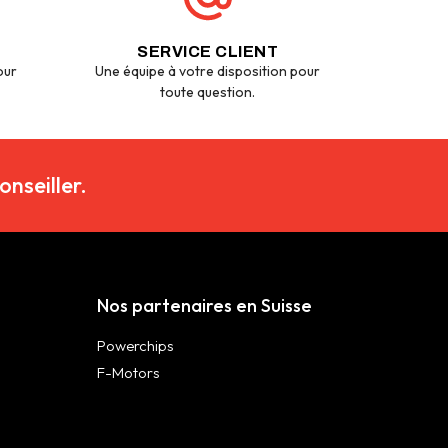
SERVICE CLIENT
our
Une équipe à votre disposition pour
toute question.
nseiller.
Nos partenaires en Suisse
Powerchips
F-Motors