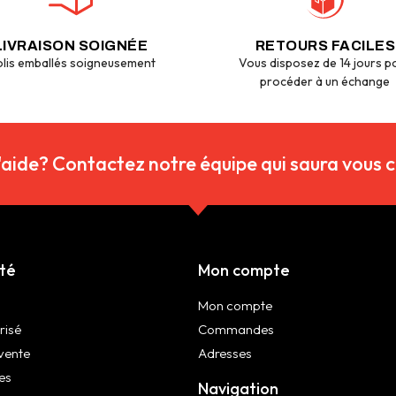
LIVRAISON SOIGNÉE
RETOURS FACILES
lis emballés soigneusement
Vous disposez de 14 jours p
procéder à un échange
'aide? Contactez notre équipe qui saura vous co
été
Mon compte
Mon compte
risé
Commandes
vente
Adresses
es
Navigation