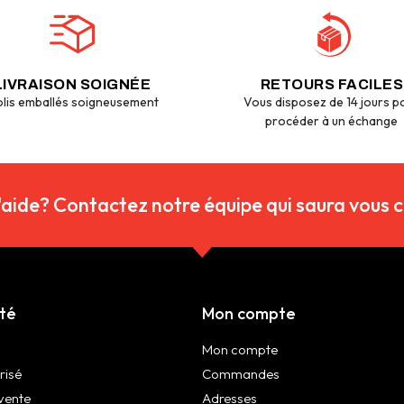
LIVRAISON SOIGNÉE
RETOURS FACILES
lis emballés soigneusement
Vous disposez de 14 jours p
procéder à un échange
'aide? Contactez notre équipe qui saura vous co
été
Mon compte
Mon compte
risé
Commandes
vente
Adresses