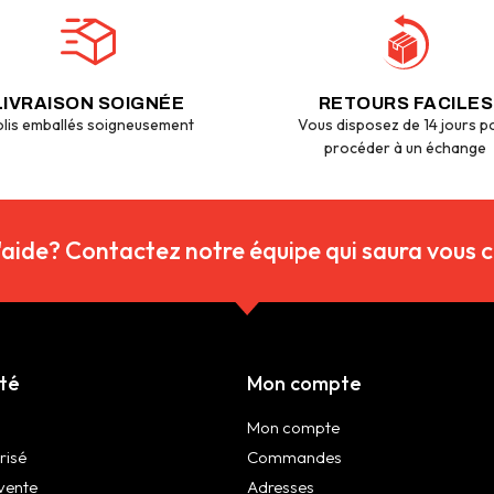
LIVRAISON SOIGNÉE
RETOURS FACILES
lis emballés soigneusement
Vous disposez de 14 jours p
procéder à un échange
'aide? Contactez notre équipe qui saura vous co
été
Mon compte
Mon compte
risé
Commandes
vente
Adresses