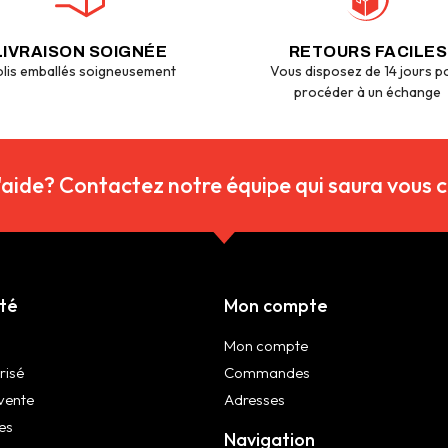
LIVRAISON SOIGNÉE
RETOURS FACILES
lis emballés soigneusement
Vous disposez de 14 jours p
procéder à un échange
'aide? Contactez notre équipe qui saura vous co
été
Mon compte
Mon compte
risé
Commandes
vente
Adresses
es
Navigation