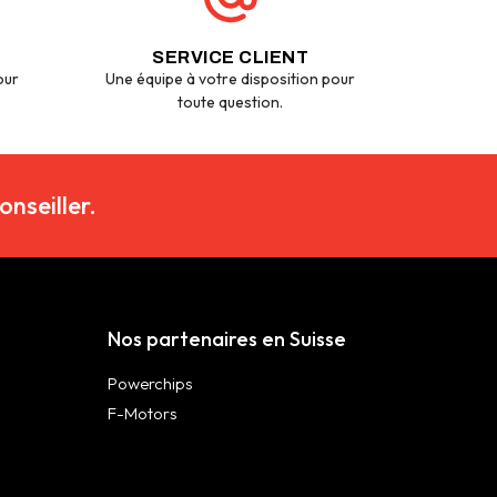
SERVICE CLIENT
our
Une équipe à votre disposition pour
toute question.
nseiller.
Nos partenaires en Suisse
Powerchips
F-Motors