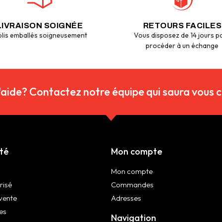
LIVRAISON SOIGNÉE
RETOURS FACILES
lis emballés soigneusement
Vous disposez de 14 jours p
procéder à un échange
'aide? Contactez notre équipe qui saura vous co
été
Mon compte
Mon compte
risé
Commandes
vente
Adresses
es
Navigation