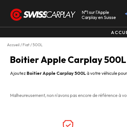
N°1 sur l'Apple
Carplay en Suisse
ACCU
Accueil
/
Fiat
/ 500L
Boitier Apple Carplay 500L
Ajoutez
Boitier Apple Carplay 500L
à votre véhicule pou
Malheureusement, non n'avons pas encore de référence à vou