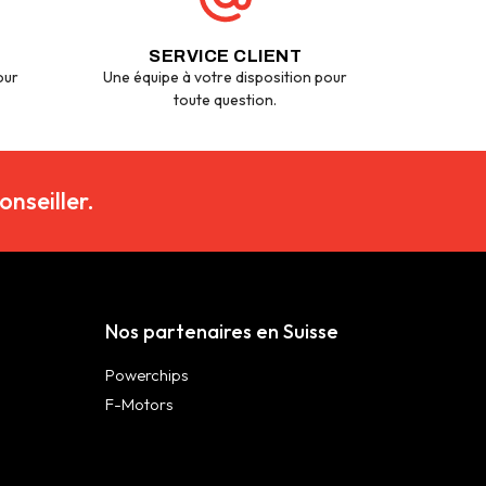
SERVICE CLIENT
our
Une équipe à votre disposition pour
toute question.
nseiller.
Nos partenaires en Suisse
Powerchips
F-Motors