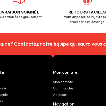
LIVRAISON SOIGNÉE
RETOURS FACILES
lis emballés soigneusement
Vous disposez de 14 jours p
procéder à un échange
'aide? Contactez notre équipe qui saura vous co
été
Mon compte
Mon compte
risé
Commandes
vente
Adresses
es
Navigation