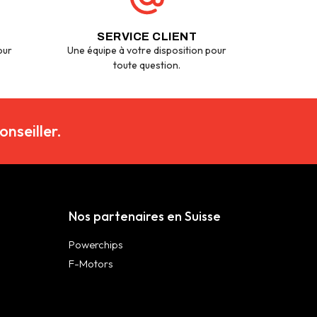
SERVICE CLIENT
our
Une équipe à votre disposition pour
toute question.
nseiller.
Nos partenaires en Suisse
Powerchips
F-Motors