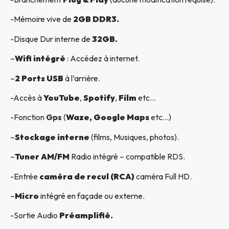
-Mémoire vive de
2GB DDR3.
-Disque Dur interne de
32GB.
–
Wifi intégré
: Accédez à internet.
–
2 Ports USB
à l’arrière.
-Accès à
YouTube
,
Spotify
,
Film
etc…
-Fonction
Gps
(
Waze, Google Maps
etc…)
–
Stockage interne
(films, Musiques, photos).
–
Tuner AM/FM
Radio intégré – compatible RDS.
-Entrée
caméra de recul (RCA)
caméra Full HD.
–
Micro
intégré en façade ou externe.
-Sortie Audio
Préamplifié.