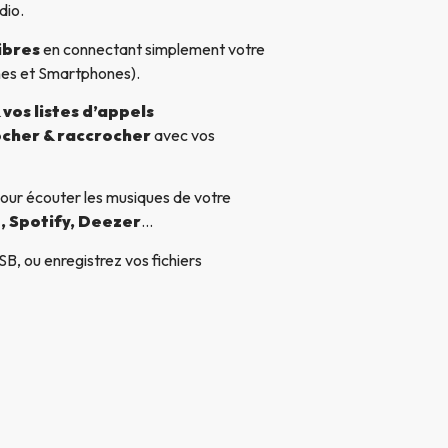
dio.
ibres
en connectant simplement votre
nes et Smartphones).
vos listes d’appels
cher & raccrocher
avec vos
our écouter les musiques de votre
, Spotify, Deezer
…
B, ou enregistrez vos fichiers