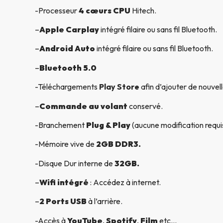
-Processeur
4 cœurs CPU
Hitech.
–
Apple Carplay
intégré filaire ou sans fil Bluetooth.
–
Android Auto
intégré filaire ou sans fil Bluetooth.
–
Bluetooth 5.0
-Téléchargements
Play Store
afin d’ajouter de nouvell
–
Commande au volant
conservé.
-Branchement
Plug & Play
(aucune modification requi
-Mémoire vive de
2GB DDR3.
-Disque Dur interne de
32GB.
–
Wifi intégré
: Accédez à internet.
–
2 Ports USB
à l’arrière.
-Accès à
YouTube
,
Spotify
,
Film
etc…