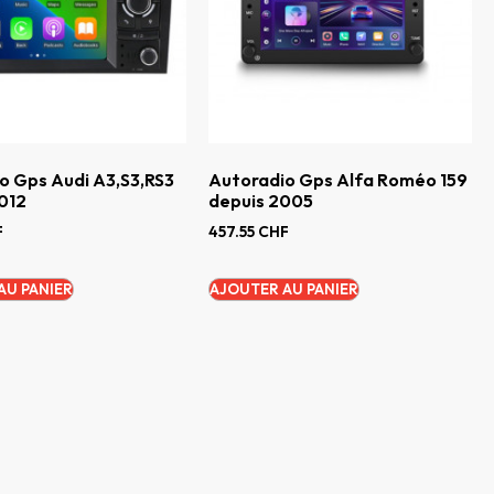
o Gps Audi A3,S3,RS3
Autoradio Gps Alfa Roméo 159
012
depuis 2005
F
457.55
CHF
AU PANIER
AJOUTER AU PANIER