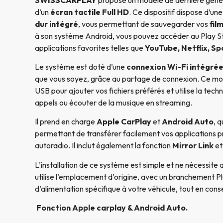
d’un
écran tactile Full HD
. Ce dispositif dispose d’un
dur intégré
, vous permettant de sauvegarder vos
fil
à son système Android, vous pouvez accéder au Play St
applications favorites telles que
YouTube, Netflix, Sp
Le système est doté d’une
connexion Wi-Fi intégré
que vous soyez, grâce au partage de connexion. Ce m
USB pour ajouter vos fichiers préférés et utilise la tech
appels ou écouter de la musique en streaming.
Il prend en charge
Apple CarPlay
et
Android Auto
, 
permettant de transférer facilement vos applications p
autoradio. Il inclut également la fonction
Mirror Link
et
L’installation de ce système est simple et ne nécessite 
utilise l’emplacement d’origine, avec un branchement Pl
d’alimentation spécifique à votre véhicule, tout en conse
Fonction Apple carplay & Android Auto.