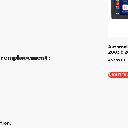
Autoradi
2003 à 2
n remplacement :
457.55
CH
AJOUTER 
tion.