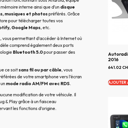
e mémoire interne ainsi que d’un
disque
ms, musiques et photos
préférés. Grâce
ore pour télécharger toutes vos
otify, Google Maps
, etc.
e
, vous permettant d’accéder à Internet où
odèle comprend également deux ports
nologie
Bluetooth 5.0
pour passer des
Autoradi
2016
641.02
CH
que ce soit
sans fil ou par câble
, vous
référées de votre smartphone vers l’écran
AJOUTER 
 un
mode radio AM/FM avec RDS
.
aucune modification de votre véhicule. Il
ug & Play grâce à un faisceau
rvant les fonctions d’origine.