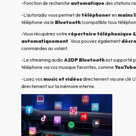
-Fonction de recherche
automatique
des stations ra
-L’autoradio vous permet de
téléphoner
en
mains l
téléphone via le
Bluetooth
(compatible tous télépho
-Vous récupérez votre
répertoire téléphonique & 
automatiquement
. Vous pouvez également
décro
commandes au volant.
-Le streaming audio
A2DP Bluetooth
est supporté p
téléphone via vos musique favorites, comme
YouTube
-Lisez vos
music et vidéos
directement via une clé US
directement sur la mémoire interne.