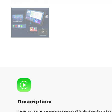
Description:
SWISSCARPLAY
propose un modèle de dernière génér