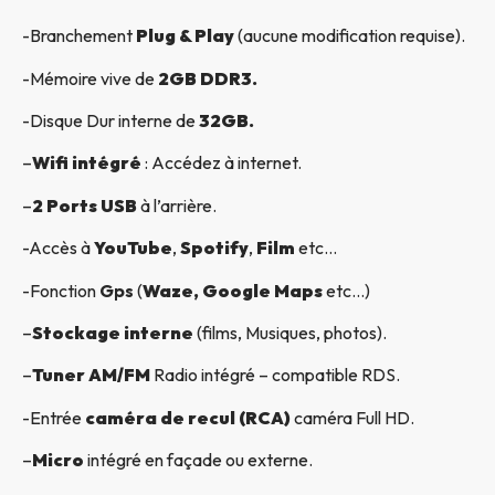
-Branchement
Plug & Play
(aucune modification requise).
-Mémoire vive de
2GB DDR3.
-Disque Dur interne de
32GB.
–
Wifi intégré
: Accédez à internet.
–
2 Ports USB
à l’arrière.
-Accès à
YouTube
,
Spotify
,
Film
etc…
-Fonction
Gps
(
Waze, Google Maps
etc…)
–
Stockage interne
(films, Musiques, photos).
–
Tuner AM/FM
Radio intégré – compatible RDS.
-Entrée
caméra de recul (RCA)
caméra Full HD.
–
Micro
intégré en façade ou externe.