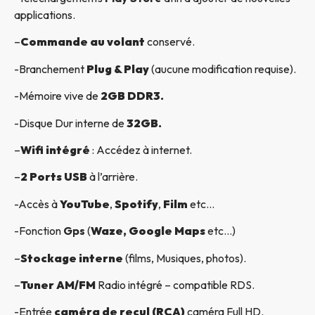
applications.
–
Commande au volant
conservé.
-Branchement
Plug & Play
(aucune modification requise).
-Mémoire vive de
2GB DDR3.
-Disque Dur interne de
32GB.
–
Wifi intégré
: Accédez à internet.
–
2 Ports USB
à l’arrière.
-Accès à
YouTube
,
Spotify
,
Film
etc…
-Fonction
Gps
(
Waze, Google Maps
etc…)
–
Stockage interne
(films, Musiques, photos).
–
Tuner AM/FM
Radio intégré – compatible RDS.
-Entrée
caméra de recul (RCA)
caméra Full HD.