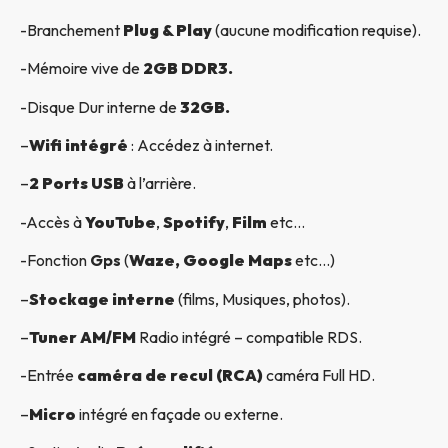
-Branchement
Plug & Play
(aucune modification requise).
-Mémoire vive de
2GB DDR3.
-Disque Dur interne de
32GB.
–
Wifi intégré
: Accédez à internet.
–
2 Ports USB
à l’arrière.
-Accès à
YouTube
,
Spotify
,
Film
etc…
-Fonction
Gps
(
Waze, Google Maps
etc…)
–
Stockage interne
(films, Musiques, photos).
–
Tuner AM/FM
Radio intégré – compatible RDS.
-Entrée
caméra de recul (RCA)
caméra Full HD.
–
Micro
intégré en façade ou externe.