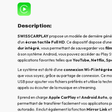
Description:
SWISSCARPLAY
propose un modèle de dernière génér
d’un
écran tactile Full HD
. Ce dispositif dispose d’un
dur intégré
, vous permettant de sauvegarder vos
fil
à son système Android, vous pouvez accéder au Play St
applications favorites telles que
YouTube, Netflix, Sp
Le système est doté d’une
connexion Wi-Fi intégré
que vous soyez, grâce au partage de connexion. Ce m
USB pour ajouter vos fichiers préférés et utilise la tech
appels ou écouter de la musique en streaming.
Il prend en charge
Apple CarPlay
et
Android Auto
, 
permettant de transférer facilement vos applications p
autoradio. Il inclut également la fonction
Mirror Link
et