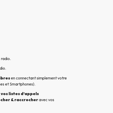
 radio.
dio.
ibres
en connectant simplement votre
nes et Smartphones).
vos listes d’appels
cher & raccrocher
avec vos