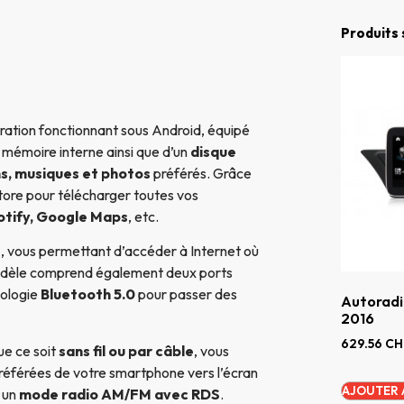
Produits 
ation fonctionnant sous Android, équipé
e mémoire interne ainsi que d’un
disque
ms, musiques et photos
préférés. Grâce
ore pour télécharger toutes vos
otify, Google Maps
, etc.
e
, vous permettant d’accéder à Internet où
odèle comprend également deux ports
nologie
Bluetooth 5.0
pour passer des
Autoradi
2016
629.56
CH
que ce soit
sans fil ou par câble
, vous
référées de votre smartphone vers l’écran
AJOUTER 
 un
mode radio AM/FM avec RDS
.