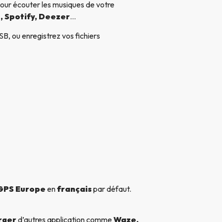
our écouter les musiques de votre
, Spotify, Deezer
…
B, ou enregistrez vos fichiers
 GPS Europe
en
français
par défaut.
rger
d’autres application comme
Waze,