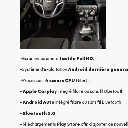
-Écran entièrement
tactile Full HD.
-Système d’exploitation
Android dernière généra
-Processeur
4 cœurs CPU
Hitech.
–
Apple Carplay
intégré filaire ou sans fil Bluetooth.
–
Android Auto
intégré filaire ou sans fil Bluetooth.
–
Bluetooth 5.0
-Téléchargements
Play Store
afin d’ajouter de nouvell