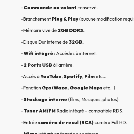
–
Commande au volant
conservé.
-Branchement
Plug & Play
(aucune modification requi
-Mémoire vive de
2GB DDR3.
-Disque Dur interne de
32GB.
–
Wifi intégré
: Accédez à internet.
–
2 Ports USB
à l’arrière.
-Accès à
YouTube
,
Spotify
,
Film
etc…
-Fonction
Gps
(
Waze, Google Maps
etc…)
–
Stockage interne
(films, Musiques, photos).
–
Tuner AM/FM
Radio intégré – compatible RDS.
-Entrée
caméra de recul (RCA)
caméra Full HD.
–
Micro
intégré en façade ou externe.