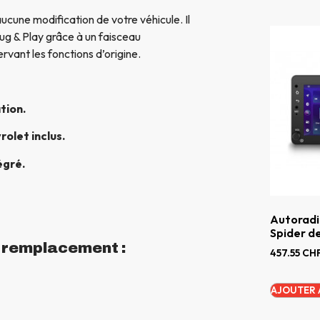
aucune modification de votre véhicule. Il
ug & Play grâce à un faisceau
rvant les fonctions d’origine.
tion.
olet inclus.
égré.
Autoradi
Spider d
n remplacement :
457.55
CH
AJOUTER 