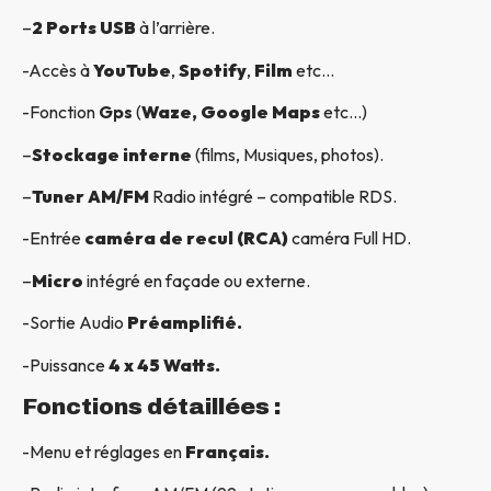
–
2 Ports USB
à l’arrière.
-Accès à
YouTube
,
Spotify
,
Film
etc…
-Fonction
Gps
(
Waze, Google Maps
etc…)
–
Stockage interne
(films, Musiques, photos).
–
Tuner AM/FM
Radio intégré – compatible RDS.
-Entrée
caméra de recul (RCA)
caméra Full HD.
–
Micro
intégré en façade ou externe.
-Sortie Audio
Préamplifié.
-Puissance
4 x 45 Watts.
Fonctions détaillées :
-Menu et réglages en
Français.