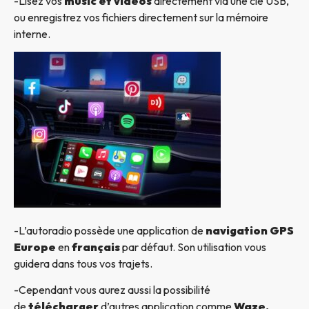
-Lisez vos
music et vidéos
directement via une clé USB,
ou enregistrez vos fichiers directement sur la mémoire
interne.
-L’autoradio possède une application de
navigation GPS
Europe
en
français
par défaut. Son utilisation vous
guidera dans tous vos trajets.
-Cependant vous aurez aussi la possibilité
de
télécharger
d’autres application comme
Waze,