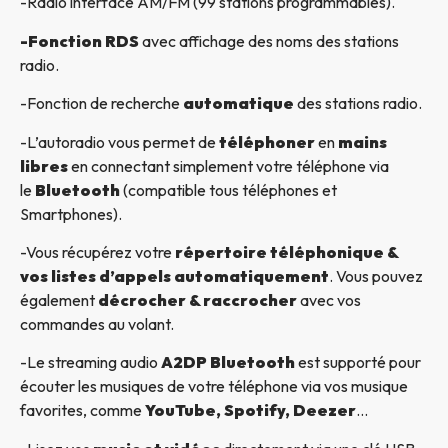
-Radio interface AM/FM (99 stations programmables).
-Fonction RDS
avec affichage des noms des stations
radio.
-Fonction de recherche
automatique
des stations radio.
-L’autoradio vous permet de
téléphoner
en
mains
libres
en connectant simplement votre téléphone via
le
Bluetooth
(compatible tous téléphones et
Smartphones).
-Vous récupérez votre
répertoire téléphonique &
vos listes d’appels automatiquement
. Vous pouvez
également
décrocher & raccrocher
avec vos
commandes au volant.
-Le streaming audio
A2DP Bluetooth
est supporté pour
écouter les musiques de votre téléphone via vos musique
favorites, comme
YouTube, Spotify, Deezer
…