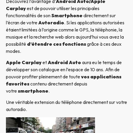
Découvrez l’avantage d’
Android Auto/Apple
Carplay
est de pouvoir utiliser les principales
fonctionnalités de son
Smartphone
directement sur
l’écran de votre
Autoradio
. Si les applications autorisées
étaient limitées à l’origine comme le GPS, la téléphonie, la
musique et la recherche web alors aujourd’hui vous avez la
possibilité
d’étendre ces fonctions
grâce à ces deux
modes.
Apple Carplay
et
Android Auto
aura eu le temps de
développer son catalogue en l’espace de 10 ans. Afin de
pouvoir profiter pleinement de toute
vos applications
favorites
contenu directement depuis
votre
smartphone
.
Une véritable extension du téléphone directement sur votre
autoradio.