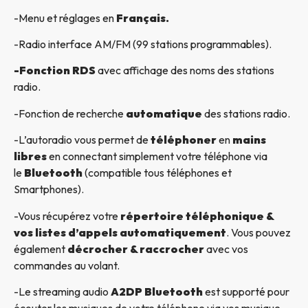
-Menu et réglages en
Français.
-Radio interface AM/FM (99 stations programmables).
-Fonction RDS
avec affichage des noms des stations
radio.
-Fonction de recherche
automatique
des stations radio.
-L’autoradio vous permet de
téléphoner
en
mains
libres
en connectant simplement votre téléphone via
le
Bluetooth
(compatible tous téléphones et
Smartphones).
-Vous récupérez votre
répertoire téléphonique &
vos listes d’appels automatiquement
. Vous pouvez
également
décrocher & raccrocher
avec vos
commandes au volant.
-Le streaming audio
A2DP Bluetooth
est supporté pour
écouter les musiques de votre téléphone via vos musique