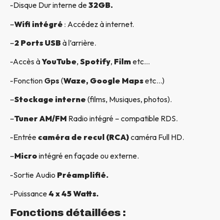
-Disque Dur interne de
32GB.
–
Wifi intégré
: Accédez à internet.
–
2 Ports USB
à l’arrière.
-Accès à
YouTube
,
Spotify
,
Film
etc…
-Fonction
Gps
(
Waze, Google Maps
etc…)
–
Stockage interne
(films, Musiques, photos).
–
Tuner AM/FM
Radio intégré – compatible RDS.
-Entrée
caméra de recul (RCA)
caméra Full HD.
–
Micro
intégré en façade ou externe.
-Sortie Audio
Préamplifié.
-Puissance
4 x 45 Watts.
Fonctions détaillées :