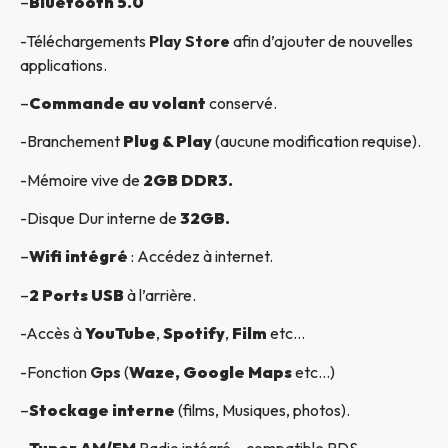
–
Bluetooth 5.0
-Téléchargements
Play Store
afin d’ajouter de nouvelles
applications.
–
Commande au volant
conservé.
-Branchement
Plug & Play
(aucune modification requise).
-Mémoire vive de
2GB DDR3.
-Disque Dur interne de
32GB.
–
Wifi intégré
: Accédez à internet.
–
2 Ports USB
à l’arrière.
-Accès à
YouTube
,
Spotify
,
Film
etc…
-Fonction
Gps
(
Waze, Google Maps
etc…)
–
Stockage interne
(films, Musiques, photos).