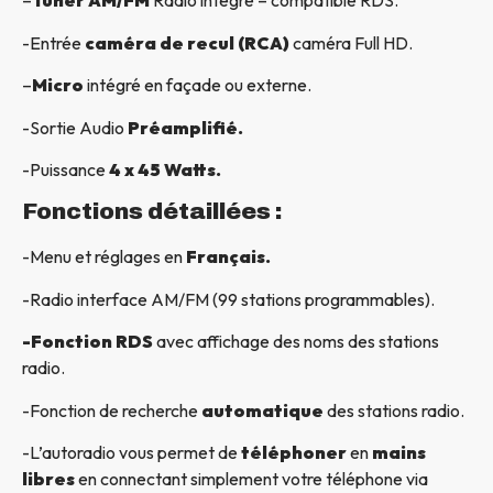
–
Tuner AM/FM
Radio intégré – compatible RDS.
-Entrée
caméra de recul (RCA)
caméra Full HD.
–
Micro
intégré en façade ou externe.
-Sortie Audio
Préamplifié.
-Puissance
4 x 45 Watts.
Fonctions détaillées :
-Menu et réglages en
Français.
-Radio interface AM/FM (99 stations programmables).
-Fonction RDS
avec affichage des noms des stations
radio.
-Fonction de recherche
automatique
des stations radio.
-L’autoradio vous permet de
téléphoner
en
mains
libres
en connectant simplement votre téléphone via