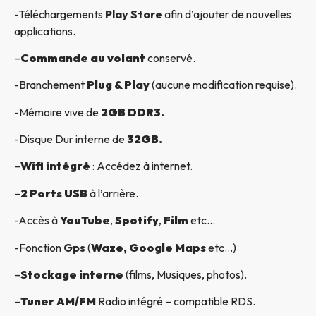
-Téléchargements
Play Store
afin d’ajouter de nouvelles
applications.
–
Commande au volant
conservé.
-Branchement
Plug & Play
(aucune modification requise).
-Mémoire vive de
2GB DDR3.
-Disque Dur interne de
32GB.
–
Wifi intégré
: Accédez à internet.
–
2 Ports USB
à l’arrière.
-Accès à
YouTube
,
Spotify
,
Film
etc…
-Fonction
Gps
(
Waze, Google Maps
etc…)
–
Stockage interne
(films, Musiques, photos).
–
Tuner AM/FM
Radio intégré – compatible RDS.