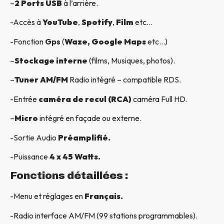
–
2 Ports USB
à l’arrière.
-Accès à
YouTube
,
Spotify
,
Film
etc…
-Fonction
Gps
(
Waze, Google Maps
etc…)
–
Stockage interne
(films, Musiques, photos).
–
Tuner AM/FM
Radio intégré – compatible RDS.
-Entrée
caméra de recul (RCA)
caméra Full HD.
–
Micro
intégré en façade ou externe.
-Sortie Audio
Préamplifié.
-Puissance
4 x 45 Watts.
Fonctions détaillées :
-Menu et réglages en
Français.
-Radio interface AM/FM (99 stations programmables).