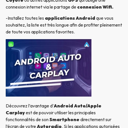
Coyote
ou autres applications
GPS
qui oblige une
connexion internet via le partage de
connexion Wifi.
-Installez toutes les
applications Android
que vous
souhaitez, la liste est très longue afin de profiter pleinement
de toute vos applications favorites.
Découvrez l’avantage d’
Android Auto/Apple
Carplay
est de pouvoir utiliser les principales
fonctionnalités de son
Smartphone
directement sur
l’écran de votre
Autoradio
. Si les applications autorisées