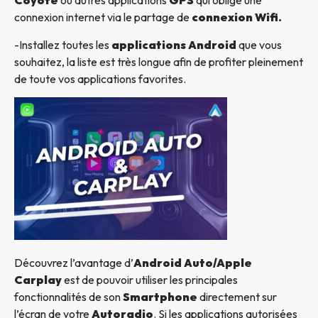
Coyote
ou autres applications
GPS
qui oblige une
connexion internet via le partage de
connexion Wifi.
-Installez toutes les
applications Android
que vous
souhaitez, la liste est très longue afin de profiter pleinement
de toute vos applications favorites.
Découvrez l’avantage d’
Android Auto/Apple
Carplay
est de pouvoir utiliser les principales
fonctionnalités de son
Smartphone
directement sur
l’écran de votre
Autoradio
. Si les applications autorisées