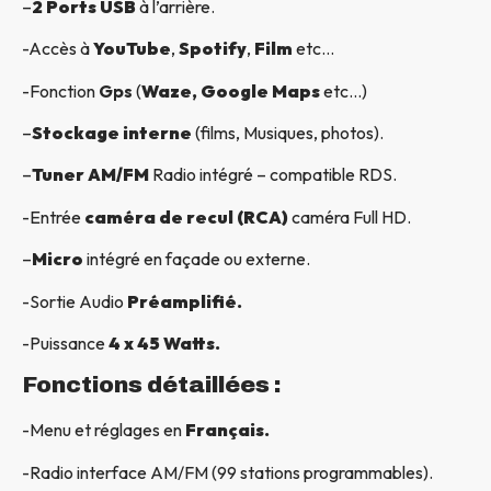
–
2 Ports USB
à l’arrière.
-Accès à
YouTube
,
Spotify
,
Film
etc…
-Fonction
Gps
(
Waze, Google Maps
etc…)
–
Stockage interne
(films, Musiques, photos).
–
Tuner AM/FM
Radio intégré – compatible RDS.
-Entrée
caméra de recul (RCA)
caméra Full HD.
–
Micro
intégré en façade ou externe.
-Sortie Audio
Préamplifié.
-Puissance
4 x 45 Watts.
Fonctions détaillées :
-Menu et réglages en
Français.
-Radio interface AM/FM (99 stations programmables).