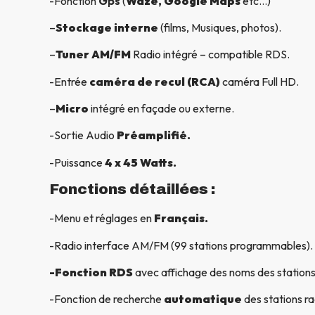
-Fonction
Gps
(
Waze, Google Maps
etc…)
–
Stockage interne
(films, Musiques, photos).
–
Tuner AM/FM
Radio intégré – compatible RDS.
-Entrée
caméra de recul (RCA)
caméra Full HD.
–
Micro
intégré en façade ou externe.
-Sortie Audio
Préamplifié.
-Puissance
4 x 45 Watts.
Fonctions détaillées :
-Menu et réglages en
Français.
-Radio interface AM/FM (99 stations programmables).
-Fonction RDS
avec affichage des noms des stations
-Fonction de recherche
automatique
des stations ra