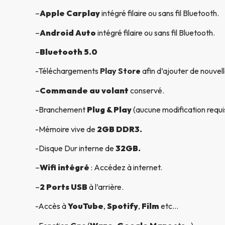
–
Apple Carplay
intégré filaire ou sans fil Bluetooth.
–
Android Auto
intégré filaire ou sans fil Bluetooth.
–
Bluetooth 5.0
-Téléchargements
Play Store
afin d’ajouter de nouvell
–
Commande au volant
conservé.
-Branchement
Plug & Play
(aucune modification requi
-Mémoire vive de
2GB DDR3.
-Disque Dur interne de
32GB.
–
Wifi intégré
: Accédez à internet.
–
2 Ports USB
à l’arrière.
-Accès à
YouTube
,
Spotify
,
Film
etc…