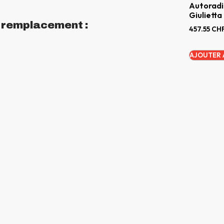
Autoradi
Giulietta
n remplacement :
457.55
CH
AJOUTER 