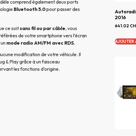
odèle comprend également deux ports
nologie
Bluetooth 5.0
pour passer des
Autoradi
2016
641.02
CH
que ce soit
sans fil ou par câble
, vous
référées de votre smartphone vers l’écran
AJOUTER 
 un
mode radio AM/FM avec RDS
.
aucune modification de votre véhicule. Il
ug & Play grâce à un faisceau
rvant les fonctions d’origine.