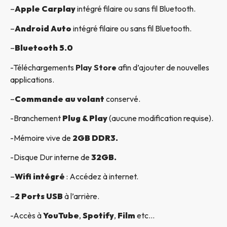
–
Apple Carplay
intégré filaire ou sans fil Bluetooth.
–
Android Auto
intégré filaire ou sans fil Bluetooth.
–
Bluetooth 5.0
-Téléchargements
Play Store
afin d’ajouter de nouvelles
applications.
–
Commande au volant
conservé.
-Branchement
Plug & Play
(aucune modification requise).
-Mémoire vive de
2GB DDR3.
-Disque Dur interne de
32GB.
–
Wifi intégré
: Accédez à internet.
–
2 Ports USB
à l’arrière.
-Accès à
YouTube
,
Spotify
,
Film
etc…