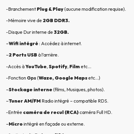
-Branchement
Plug & Play
(aucune modification requise).
-Mémoire vive de
2GB DDR3.
-Disque Dur interne de
32GB.
–
Wifi intégré
: Accédez à internet.
–
2 Ports USB
à l’arrière.
-Accès à
YouTube
,
Spotify
,
Film
etc…
-Fonction
Gps
(
Waze, Google Maps
etc…)
–
Stockage interne
(films, Musiques, photos).
–
Tuner AM/FM
Radio intégré – compatible RDS.
-Entrée
caméra de recul (RCA)
caméra Full HD.
–
Micro
intégré en façade ou externe.