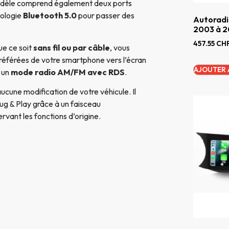
odèle comprend également deux ports
nologie
Bluetooth 5.0
pour passer des
Autoradi
2003 à 2
457.55
CH
que ce soit
sans fil ou par câble
, vous
référées de votre smartphone vers l’écran
AJOUTER 
 un
mode radio AM/FM avec RDS
.
aucune modification de votre véhicule. Il
ug & Play grâce à un faisceau
rvant les fonctions d’origine.