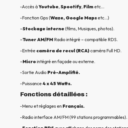
-Accès à
Youtube
,
Spootify
,
Film
etc…
-Fonction Gps (
Waze, Google Maps
etc…)
–
Stockage interne
(films, Musiques, photos).
–
Tuner AM/FM
Radio intégré – compatible RDS.
-Entrée
caméra de recul (RCA)
caméra Full HD.
–
Micro
intégré en façade ou externe.
-Sortie Audio
Pré-Amplifié.
-Puissance
4 x 45 Watts.
Fonctions détaillées :
-Menu et réglages en
Français.
-Radio interface AM/FM (99 stations programmables).