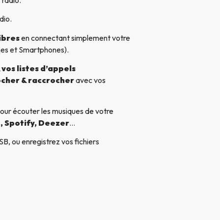
 radio.
dio.
ibres
en connectant simplement votre
nes et Smartphones).
vos listes d’appels
cher & raccrocher
avec vos
our écouter les musiques de votre
, Spotify, Deezer
…
B, ou enregistrez vos fichiers