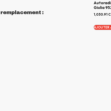
Autoradi
Giulia 95
n remplacement :
1,030.91
C
AJOUTER 