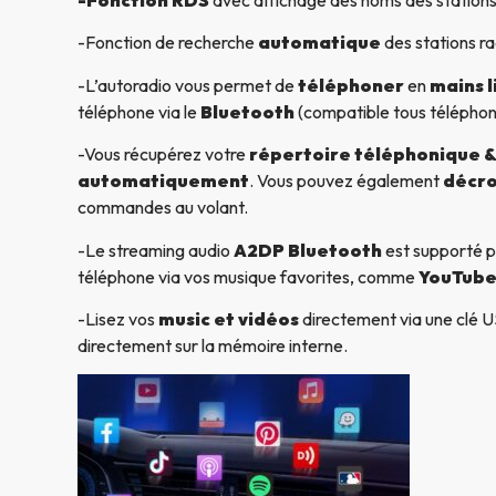
-Fonction RDS
avec affichage des noms des stations
-Fonction de recherche
automatique
des stations ra
-L’autoradio vous permet de
téléphoner
en
mains l
téléphone via le
Bluetooth
(compatible tous télépho
-Vous récupérez votre
répertoire téléphonique & 
automatiquement
. Vous pouvez également
décro
commandes au volant.
-Le streaming audio
A2DP Bluetooth
est supporté p
téléphone via vos musique favorites, comme
YouTube
-Lisez vos
music et vidéos
directement via une clé US
directement sur la mémoire interne.