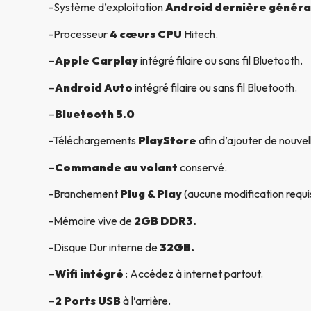
-Système d’exploitation
Android dernière généra
-Processeur
4 cœurs CPU
Hitech.
–
Apple Carplay
intégré filaire ou sans fil Bluetooth.
–
Android Auto
intégré filaire ou sans fil Bluetooth.
–
Bluetooth 5.0
-Téléchargements
PlayStore
afin d’ajouter de nouvel
–
Commande au volant
conservé.
-Branchement
Plug & Play
(aucune modification requi
-Mémoire vive de
2GB DDR3.
-Disque Dur interne de
32GB.
–
Wifi intégré
: Accédez à internet partout.
–
2 Ports USB
à l’arrière.