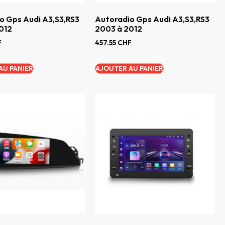
o Gps Audi A3,S3,RS3
Autoradio Gps Audi A3,S3,RS3
012
2003 à 2012
F
457.55
CHF
AU PANIER
AJOUTER AU PANIER