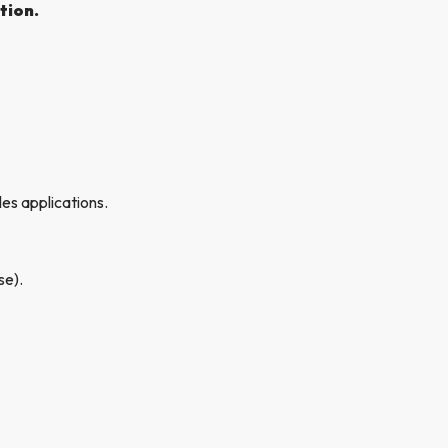
tion.
les applications.
se).