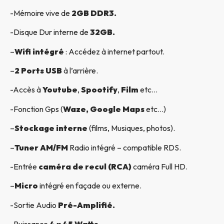
-Mémoire vive de
2GB DDR3.
-Disque Dur interne de
32GB.
–
Wifi intégré
: Accédez à internet partout.
–
2 Ports USB
à l’arrière.
-Accès à
Youtube
,
Spootify
,
Film
etc…
-Fonction Gps (
Waze, Google Maps
etc…)
–
Stockage interne
(films, Musiques, photos).
–
Tuner AM/FM
Radio intégré – compatible RDS.
-Entrée
caméra de recul (RCA)
caméra Full HD.
–
Micro
intégré en façade ou externe.
-Sortie Audio
Pré-Amplifié.