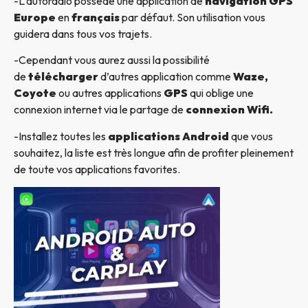
-L’autoradio possède une application de
navigation GPS
Europe
en
français
par défaut. Son utilisation vous
guidera dans tous vos trajets.
-Cependant vous aurez aussi la possibilité
de
télécharger
d’autres application comme
Waze,
Coyote
ou autres applications
GPS
qui oblige une
connexion internet via le partage de
connexion Wifi.
-Installez toutes les
applications Android
que vous
souhaitez, la liste est très longue afin de profiter pleinement
de toute vos applications favorites.