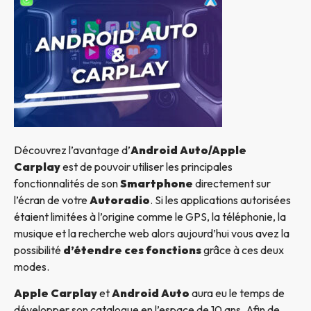
Découvrez l’avantage d’
Android Auto/Apple
Carplay
est de pouvoir utiliser les principales
fonctionnalités de son
Smartphone
directement sur
l’écran de votre
Autoradio
. Si les applications autorisées
étaient limitées à l’origine comme le GPS, la téléphonie, la
musique et la recherche web alors aujourd’hui vous avez la
possibilité
d’étendre ces fonctions
grâce à ces deux
modes.
Apple Carplay
et
Android Auto
aura eu le temps de
développer son catalogue en l’espace de 10 ans. Afin de