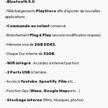
–
Bluetooth 5.0
-Téléchargements
PlayStore
afin d’ajouter de nouvelles
applications.
–
Commande au volant
conservé.
-Branchement
Plug & Play
(aucune modification requise).
-Mémoire vive de
2GB DDR3.
-Disque Dur interne de
32GB.
–
Wifi intégré
: Accédez à internet partout.
–
2 Ports USB
à l’arrière.
-Accès à
Youtube
,
Spootify
,
Film
etc…
-Fonction Gps (
Waze, Google Maps
etc…)
–
Stockage interne
(films, Musiques, photos).