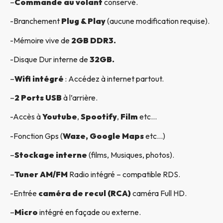
–
Commande au volant
conservé.
-Branchement
Plug & Play
(aucune modification requise).
-Mémoire vive de
2GB DDR3.
-Disque Dur interne de
32GB.
–
Wifi intégré
: Accédez à internet partout.
–
2 Ports USB
à l’arrière.
-Accès à
Youtube
,
Spootify
,
Film
etc…
-Fonction Gps (
Waze, Google Maps
etc…)
–
Stockage interne
(films, Musiques, photos).
–
Tuner AM/FM
Radio intégré – compatible RDS.
-Entrée
caméra de recul (RCA)
caméra Full HD.
–
Micro
intégré en façade ou externe.