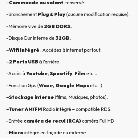
–
Commande au volant
conservé.
-Branchement
Plug & Play
(aucune modification requise).
-Mémoire vive de
2GB DDR3.
-Disque Dur interne de
32GB.
–
Wifi intégré
: Accédez à internet partout.
–
2 Ports USB
à l’arrière.
-Accès à
Youtube
,
Spootify
,
Film
etc…
-Fonction Gps (
Waze, Google Maps
etc…)
–
Stockage interne
(films, Musiques, photos).
–
Tuner AM/FM
Radio intégré – compatible RDS.
-Entrée
caméra de recul (RCA)
caméra Full HD.
–
Micro
intégré en façade ou externe.