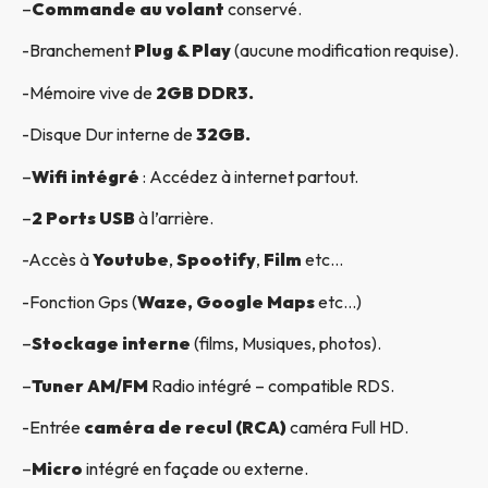
–
Commande au volant
conservé.
-Branchement
Plug & Play
(aucune modification requise).
-Mémoire vive de
2GB DDR3.
-Disque Dur interne de
32GB.
–
Wifi intégré
: Accédez à internet partout.
–
2 Ports USB
à l’arrière.
-Accès à
Youtube
,
Spootify
,
Film
etc…
-Fonction Gps (
Waze, Google Maps
etc…)
–
Stockage interne
(films, Musiques, photos).
–
Tuner AM/FM
Radio intégré – compatible RDS.
-Entrée
caméra de recul (RCA)
caméra Full HD.
–
Micro
intégré en façade ou externe.