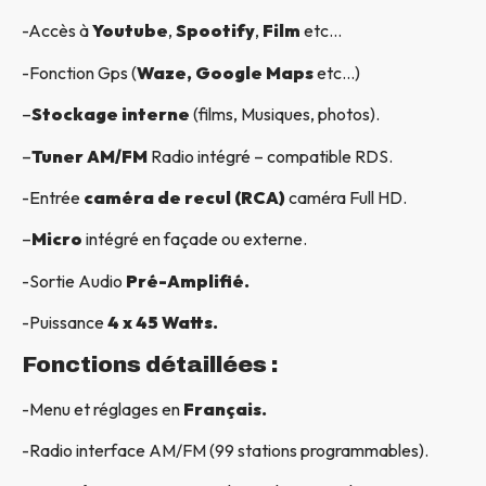
-Accès à
Youtube
,
Spootify
,
Film
etc…
-Fonction Gps (
Waze, Google Maps
etc…)
–
Stockage interne
(films, Musiques, photos).
–
Tuner AM/FM
Radio intégré – compatible RDS.
-Entrée
caméra de recul (RCA)
caméra Full HD.
–
Micro
intégré en façade ou externe.
-Sortie Audio
Pré-Amplifié.
-Puissance
4 x 45 Watts.
Fonctions détaillées :
-Menu et réglages en
Français.
-Radio interface AM/FM (99 stations programmables).