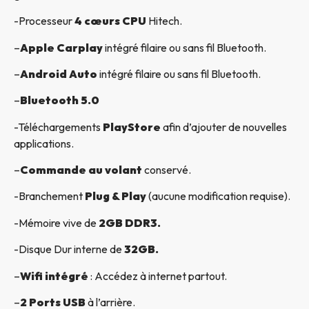
-Processeur
4 cœurs CPU
Hitech.
–
Apple Carplay
intégré filaire ou sans fil Bluetooth.
–
Android Auto
intégré filaire ou sans fil Bluetooth.
–
Bluetooth 5.0
-Téléchargements
PlayStore
afin d’ajouter de nouvelles
applications.
–
Commande au volant
conservé.
-Branchement
Plug & Play
(aucune modification requise).
-Mémoire vive de
2GB DDR3.
-Disque Dur interne de
32GB.
–
Wifi intégré
: Accédez à internet partout.
–
2 Ports USB
à l’arrière.