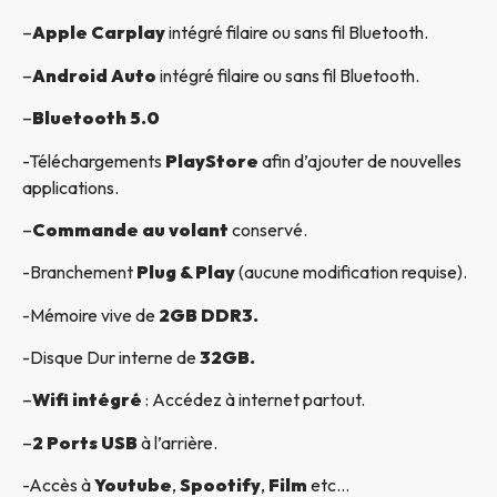
–
Apple Carplay
intégré filaire ou sans fil Bluetooth.
–
Android Auto
intégré filaire ou sans fil Bluetooth.
–
Bluetooth 5.0
-Téléchargements
PlayStore
afin d’ajouter de nouvelles
applications.
–
Commande au volant
conservé.
-Branchement
Plug & Play
(aucune modification requise).
-Mémoire vive de
2GB DDR3.
-Disque Dur interne de
32GB.
–
Wifi intégré
: Accédez à internet partout.
–
2 Ports USB
à l’arrière.
-Accès à
Youtube
,
Spootify
,
Film
etc…