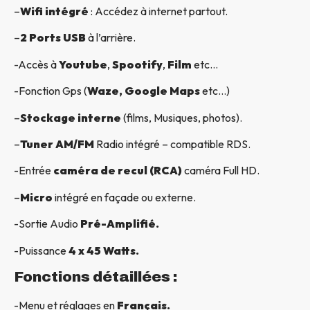
–
Wifi intégré
: Accédez à internet partout.
–
2 Ports USB
à l’arrière.
-Accès à
Youtube
,
Spootify
,
Film
etc…
-Fonction Gps (
Waze, Google Maps
etc…)
–
Stockage interne
(films, Musiques, photos).
–
Tuner AM/FM
Radio intégré – compatible RDS.
-Entrée
caméra de recul (RCA)
caméra Full HD.
–
Micro
intégré en façade ou externe.
-Sortie Audio
Pré-Amplifié.
-Puissance
4 x 45 Watts.
Fonctions détaillées :
-Menu et réglages en
Français.