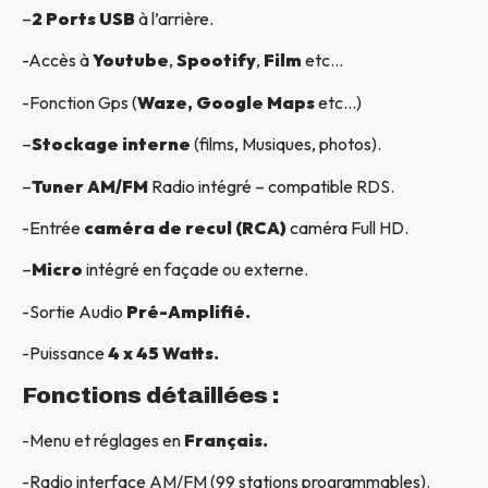
–
2 Ports USB
à l’arrière.
-Accès à
Youtube
,
Spootify
,
Film
etc…
-Fonction Gps (
Waze, Google Maps
etc…)
–
Stockage interne
(films, Musiques, photos).
–
Tuner AM/FM
Radio intégré – compatible RDS.
-Entrée
caméra de recul (RCA)
caméra Full HD.
–
Micro
intégré en façade ou externe.
-Sortie Audio
Pré-Amplifié.
-Puissance
4 x 45 Watts.
Fonctions détaillées :
-Menu et réglages en
Français.
-Radio interface AM/FM (99 stations programmables).