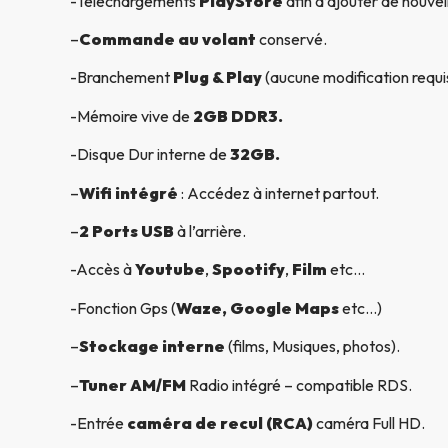
-Téléchargements
PlayStore
afin d’ajouter de nouvel
–
Commande au volant
conservé.
-Branchement
Plug & Play
(aucune modification requi
-Mémoire vive de
2GB DDR3.
-Disque Dur interne de
32GB.
–
Wifi intégré
: Accédez à internet partout.
–
2 Ports USB
à l’arrière.
-Accès à
Youtube
,
Spootify
,
Film
etc…
-Fonction Gps (
Waze, Google Maps
etc…)
–
Stockage interne
(films, Musiques, photos).
–
Tuner AM/FM
Radio intégré – compatible RDS.
-Entrée
caméra de recul (RCA)
caméra Full HD.