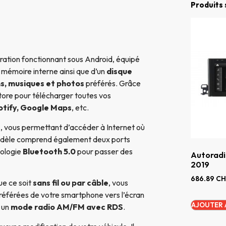
Produits 
ation fonctionnant sous Android, équipé
e mémoire interne ainsi que d’un
disque
ms, musiques et photos
préférés. Grâce
ore pour télécharger toutes vos
otify, Google Maps
, etc.
e
, vous permettant d’accéder à Internet où
odèle comprend également deux ports
nologie
Bluetooth 5.0
pour passer des
Autoradi
2019
686.89
CH
que ce soit
sans fil ou par câble
, vous
référées de votre smartphone vers l’écran
AJOUTER 
 un
mode radio AM/FM avec RDS
.