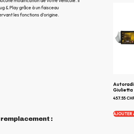
aucune modification de votre véhicule. Il
ug & Play grâce à un faisceau
rvant les fonctions d’origine.
Autoradi
Giulietta
457.55
CH
AJOUTER 
n remplacement :