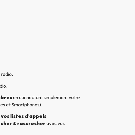
 radio.
dio.
ibres
en connectant simplement votre
nes et Smartphones).
vos listes d’appels
cher & raccrocher
avec vos