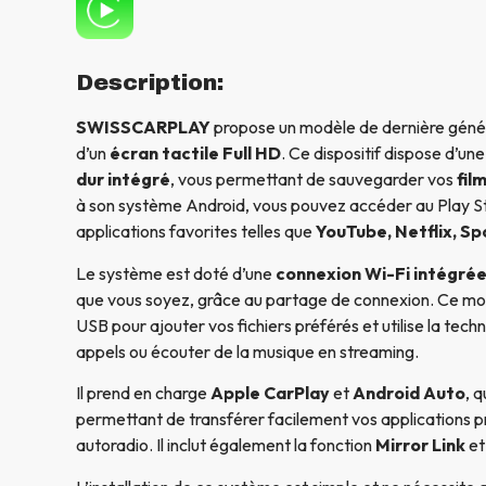
Description:
SWISSCARPLAY
propose un modèle de dernière génér
d’un
écran tactile Full HD
. Ce dispositif dispose d’un
dur intégré
, vous permettant de sauvegarder vos
fil
à son système Android, vous pouvez accéder au Play St
applications favorites telles que
YouTube, Netflix, Sp
Le système est doté d’une
connexion Wi-Fi intégré
que vous soyez, grâce au partage de connexion. Ce m
USB pour ajouter vos fichiers préférés et utilise la tech
appels ou écouter de la musique en streaming.
Il prend en charge
Apple CarPlay
et
Android Auto
, 
permettant de transférer facilement vos applications p
autoradio. Il inclut également la fonction
Mirror Link
et