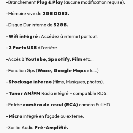
-Branchement
Plug & Play
(aucune modification requise).
-Mémoire vive de
2GB DDR3.
-Disque Dur interne de
32GB.
–
Wifi intégré
: Accédez à internet partout.
–
2 Ports USB
à l’arrière.
-Accès à
Youtube
,
Spootify
,
Film
etc…
-Fonction Gps (
Waze, Google Maps
etc…)
–
Stockage interne
(films, Musiques, photos).
–
Tuner AM/FM
Radio intégré – compatible RDS.
-Entrée
caméra de recul (RCA)
caméra Full HD.
–
Micro
intégré en façade ou externe.
-Sortie Audio
Pré-Amplifié.