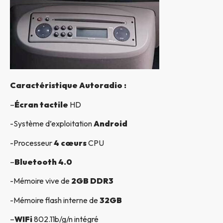
Caractéristique Autoradio :
–
Écran tactile
HD
-Système d’exploitation
Android
-Processeur
4 cœurs
CPU
–
Bluetooth 4.0
-Mémoire vive de
2GB DDR3
-Mémoire flash interne de
32GB
–
WIFi
802.11b/g/n intégré