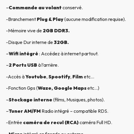
–
Commande au volant
conservé.
-Branchement
Plug & Play
(aucune modification requise).
-Mémoire vive de
2GB DDR3.
-Disque Dur interne de
32GB.
–
Wifi intégré
: Accédez à internet partout.
–
2 Ports USB
à l’arrière.
-Accès à
Youtube
,
Spootify
,
Film
etc…
-Fonction Gps (
Waze, Google Maps
etc…)
–
Stockage interne
(films, Musiques, photos).
–
Tuner AM/FM
Radio intégré – compatible RDS.
-Entrée
caméra de recul (RCA)
caméra Full HD.
–
Micro
intégré en façade ou externe.