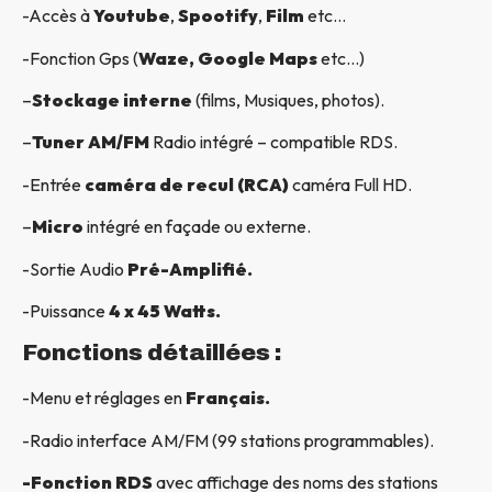
-Accès à
Youtube
,
Spootify
,
Film
etc…
-Fonction Gps (
Waze, Google Maps
etc…)
–
Stockage interne
(films, Musiques, photos).
–
Tuner AM/FM
Radio intégré – compatible RDS.
-Entrée
caméra de recul (RCA)
caméra Full HD.
–
Micro
intégré en façade ou externe.
-Sortie Audio
Pré-Amplifié.
-Puissance
4 x 45 Watts.
Fonctions détaillées :
-Menu et réglages en
Français.
-Radio interface AM/FM (99 stations programmables).
-Fonction RDS
avec affichage des noms des stations