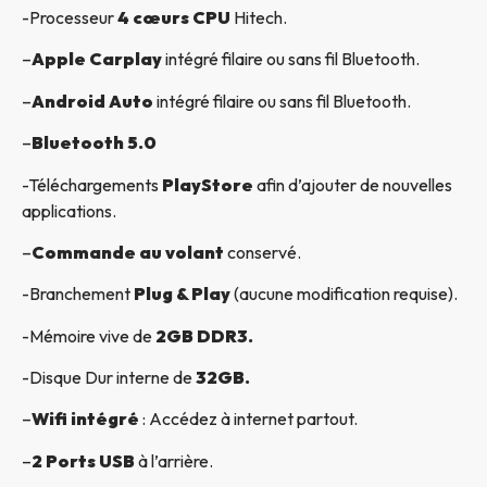
-Processeur
4 cœurs CPU
Hitech.
–
Apple Carplay
intégré filaire ou sans fil Bluetooth.
–
Android Auto
intégré filaire ou sans fil Bluetooth.
–
Bluetooth 5.0
-Téléchargements
PlayStore
afin d’ajouter de nouvelles
applications.
–
Commande au volant
conservé.
-Branchement
Plug & Play
(aucune modification requise).
-Mémoire vive de
2GB DDR3.
-Disque Dur interne de
32GB.
–
Wifi intégré
: Accédez à internet partout.
–
2 Ports USB
à l’arrière.