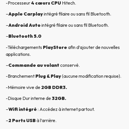
-Processeur
4 cœurs CPU
Hitech.
–
Apple Carplay
intégré filaire ou sans fil Bluetooth.
–
Android Auto
intégré filaire ou sans fil Bluetooth.
–
Bluetooth 5.0
-Téléchargements
PlayStore
afin d’ajouter de nouvelles
applications.
–
Commande au volant
conservé.
-Branchement
Plug & Play
(aucune modification requise).
-Mémoire vive de
2GB DDR3.
-Disque Dur interne de
32GB.
–
Wifi intégré
: Accédez à internet partout.
–
2 Ports USB
à l’arrière.