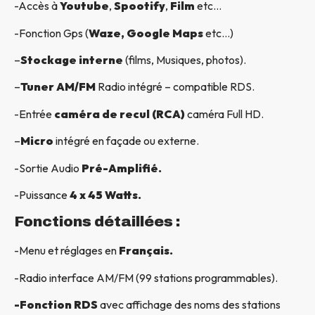
-Accès à
Youtube
,
Spootify
,
Film
etc…
-Fonction Gps (
Waze, Google Maps
etc…)
–
Stockage interne
(films, Musiques, photos).
–
Tuner AM/FM
Radio intégré – compatible RDS.
-Entrée
caméra de recul (RCA)
caméra Full HD.
–
Micro
intégré en façade ou externe.
-Sortie Audio
Pré-Amplifié.
-Puissance
4 x 45 Watts.
Fonctions détaillées :
-Menu et réglages en
Français.
-Radio interface AM/FM (99 stations programmables).
-Fonction RDS
avec affichage des noms des stations