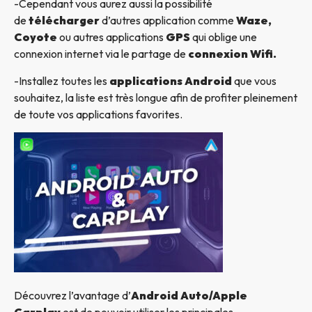
-Cependant vous aurez aussi la possibilité
de
télécharger
d’autres application comme
Waze,
Coyote
ou autres applications
GPS
qui oblige une
connexion internet via le partage de
connexion Wifi.
-Installez toutes les
applications Android
que vous
souhaitez, la liste est très longue afin de profiter pleinement
de toute vos applications favorites.
Découvrez l’avantage d’
Android Auto/Apple
Carplay
est de pouvoir utiliser les principales