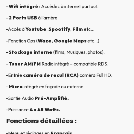
–
Wifi intégré
: Accédez à internet partout.
–
2 Ports USB
à l’arrière.
-Accès à
Youtube
,
Spootify
,
Film
etc…
-Fonction Gps (
Waze, Google Maps
etc…)
–
Stockage interne
(films, Musiques, photos).
–
Tuner AM/FM
Radio intégré – compatible RDS.
-Entrée
caméra de recul (RCA)
caméra Full HD.
–
Micro
intégré en façade ou externe.
-Sortie Audio
Pré-Amplifié.
-Puissance
4 x 45 Watts.
Fonctions détaillées :
-Menu et réglages en
Français.