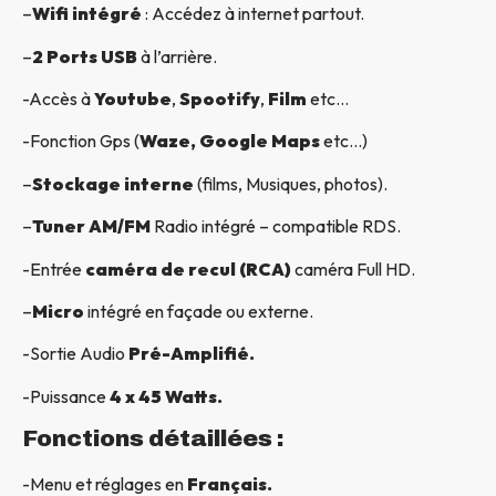
–
Wifi intégré
: Accédez à internet partout.
–
2 Ports USB
à l’arrière.
-Accès à
Youtube
,
Spootify
,
Film
etc…
-Fonction Gps (
Waze, Google Maps
etc…)
–
Stockage interne
(films, Musiques, photos).
–
Tuner AM/FM
Radio intégré – compatible RDS.
-Entrée
caméra de recul (RCA)
caméra Full HD.
–
Micro
intégré en façade ou externe.
-Sortie Audio
Pré-Amplifié.
-Puissance
4 x 45 Watts.
Fonctions détaillées :
-Menu et réglages en
Français.