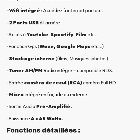
–
Wifi intégré
: Accédez à internet partout.
–
2 Ports USB
à l’arrière.
-Accès à
Youtube
,
Spootify
,
Film
etc…
-Fonction Gps (
Waze, Google Maps
etc…)
–
Stockage interne
(films, Musiques, photos).
–
Tuner AM/FM
Radio intégré – compatible RDS.
-Entrée
caméra de recul (RCA)
caméra Full HD.
–
Micro
intégré en façade ou externe.
-Sortie Audio
Pré-Amplifié.
-Puissance
4 x 45 Watts.
Fonctions détaillées :