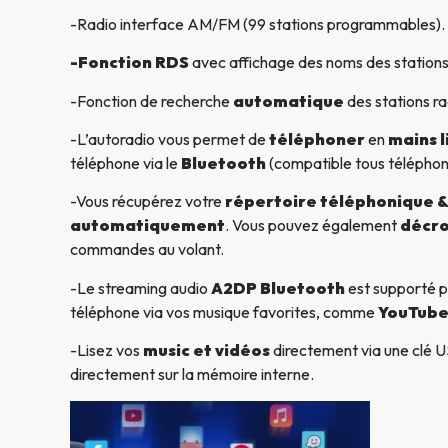
-Radio interface AM/FM (99 stations programmables).
-Fonction RDS
avec affichage des noms des stations
-Fonction de recherche
automatique
des stations ra
-L’autoradio vous permet de
téléphoner
en
mains l
téléphone via le
Bluetooth
(compatible tous télépho
-Vous récupérez votre
répertoire téléphonique & 
automatiquement
. Vous pouvez également
décro
commandes au volant.
-Le streaming audio
A2DP Bluetooth
est supporté p
téléphone via vos musique favorites, comme
YouTube
-Lisez vos
music et vidéos
directement via une clé US
directement sur la mémoire interne.