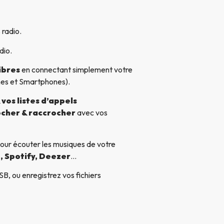
 radio.
dio.
ibres
en connectant simplement votre
nes et Smartphones).
vos listes d’appels
cher & raccrocher
avec vos
our écouter les musiques de votre
, Spotify, Deezer
…
B, ou enregistrez vos fichiers