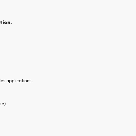
tion.
les applications.
se).