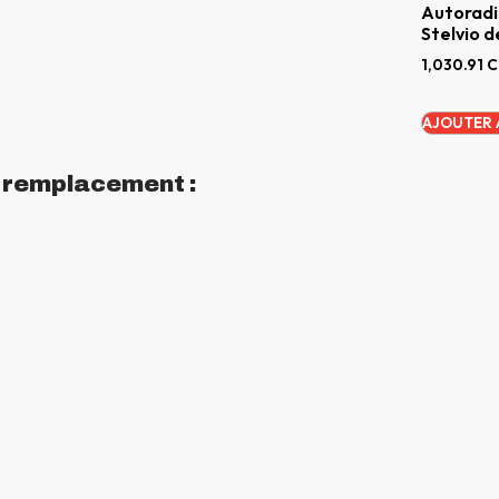
Autoradi
Stelvio d
1,030.91
C
AJOUTER 
n remplacement :