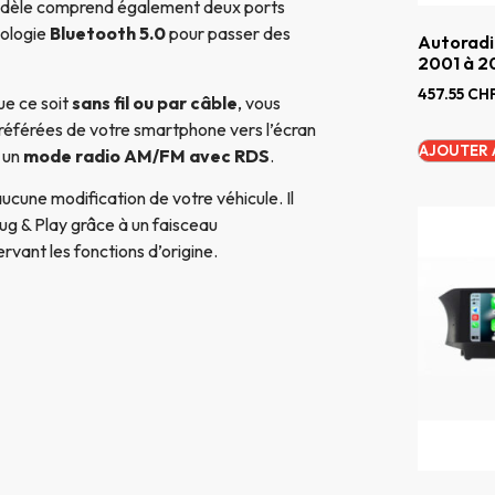
odèle comprend également deux ports
nologie
Bluetooth 5.0
pour passer des
Autoradi
2001 à 
457.55
CH
que ce soit
sans fil ou par câble
, vous
référées de votre smartphone vers l’écran
AJOUTER 
 un
mode radio AM/FM avec RDS
.
aucune modification de votre véhicule. Il
ug & Play grâce à un faisceau
rvant les fonctions d’origine.