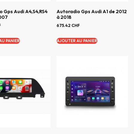
o Gps Audi A4,S4,RS4
Autoradio Gps Audi A1 de 2012
2007
à 2018
F
675.42
CHF
AU PANIER
AJOUTER AU PANIER