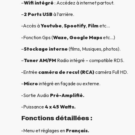
–
Wifi intégré
: Accédez à internet partout.
–
2 Ports USB
à l’arrière.
-Accès à
Youtube
,
Spootify
,
Film
etc…
-Fonction Gps (
Waze, Google Maps
etc…)
–
Stockage interne
(films, Musiques, photos).
–
Tuner AM/FM
Radio intégré – compatible RDS.
-Entrée
caméra de recul (RCA)
caméra Full HD.
–
Micro
intégré en façade ou externe.
-Sortie Audio
Pré-Amplifié.
-Puissance
4 x 45 Watts.
Fonctions détaillées :
-Menu et réglages en
Français.