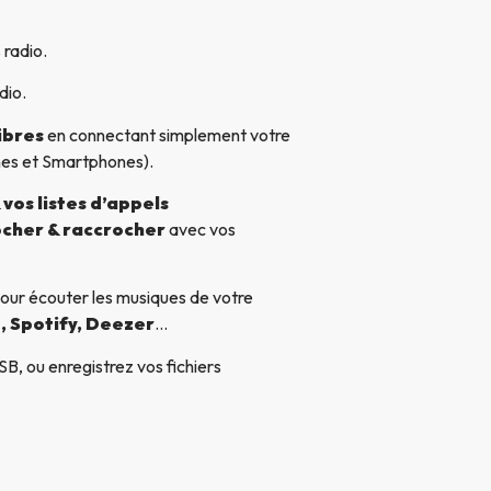
 radio.
dio.
ibres
en connectant simplement votre
nes et Smartphones).
vos listes d’appels
cher & raccrocher
avec vos
our écouter les musiques de votre
, Spotify, Deezer
…
B, ou enregistrez vos fichiers