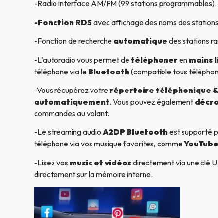
-Radio interface AM/FM (99 stations programmables).
-Fonction RDS
avec affichage des noms des stations
-Fonction de recherche
automatique
des stations ra
-L’autoradio vous permet de
téléphoner
en
mains l
téléphone via le
Bluetooth
(compatible tous télépho
-Vous récupérez votre
répertoire téléphonique & 
automatiquement
. Vous pouvez également
décro
commandes au volant.
-Le streaming audio
A2DP Bluetooth
est supporté p
téléphone via vos musique favorites, comme
YouTube
-Lisez vos
music et vidéos
directement via une clé US
directement sur la mémoire interne.