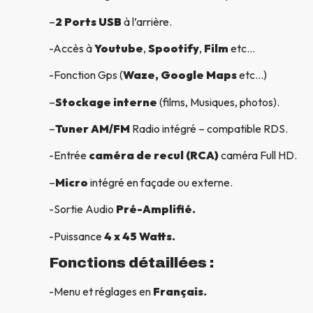
–
2 Ports USB
à l’arrière.
-Accès à
Youtube
,
Spootify
,
Film
etc…
-Fonction Gps (
Waze, Google Maps
etc…)
–
Stockage interne
(films, Musiques, photos).
–
Tuner AM/FM
Radio intégré – compatible RDS.
-Entrée
caméra de recul (RCA)
caméra Full HD.
–
Micro
intégré en façade ou externe.
-Sortie Audio
Pré-Amplifié.
-Puissance
4 x 45 Watts.
Fonctions détaillées :
-Menu et réglages en
Français.