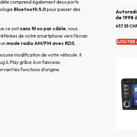
odèle comprend également deux ports
nologie
Bluetooth 5.0
pour passer des
Autoradi
de 1998 
457.55
CH
que ce soit
sans fil ou par câble
, vous
référées de votre smartphone vers l’écran
AJOUTER 
 un
mode radio AM/FM avec RDS
.
aucune modification de votre véhicule. Il
ug & Play grâce à un faisceau
rvant les fonctions d’origine.