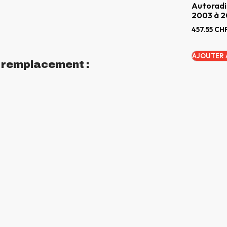
Autoradi
2003 à 2
457.55
CH
AJOUTER 
n remplacement :