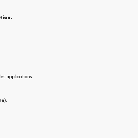
tion.
les applications.
se).