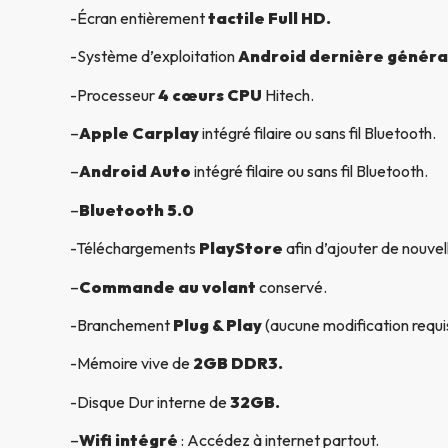
-Écran entièrement
tactile Full HD.
-Système d’exploitation
Android dernière généra
-Processeur
4 cœurs CPU
Hitech.
–
Apple Carplay
intégré filaire ou sans fil Bluetooth.
–
Android Auto
intégré filaire ou sans fil Bluetooth.
–
Bluetooth 5.0
-Téléchargements
PlayStore
afin d’ajouter de nouvel
–
Commande au volant
conservé.
-Branchement
Plug & Play
(aucune modification requi
-Mémoire vive de
2GB DDR3.
-Disque Dur interne de
32GB.
–
Wifi intégré
: Accédez à internet partout.