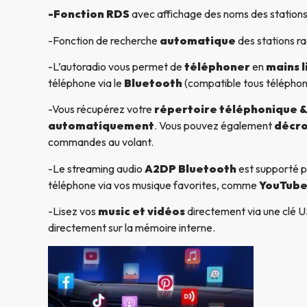
-Fonction RDS
avec affichage des noms des stations
-Fonction de recherche
automatique
des stations ra
-L’autoradio vous permet de
téléphoner
en
mains l
téléphone via le
Bluetooth
(compatible tous télépho
-Vous récupérez votre
répertoire téléphonique & 
automatiquement
. Vous pouvez également
décro
commandes au volant.
-Le streaming audio
A2DP Bluetooth
est supporté p
téléphone via vos musique favorites, comme
YouTube
-Lisez vos
music et vidéos
directement via une clé US
directement sur la mémoire interne.