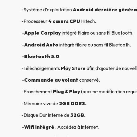
-Système d’exploitation
Android dernière généra
-Processeur
4 cœurs CPU
Hitech.
–
Apple Carplay
intégré filaire ou sans fil Bluetooth.
–
Android Auto
intégré filaire ou sans fil Bluetooth.
–
Bluetooth 5.0
-Téléchargements
Play Store
afin d’ajouter de nouvell
–
Commande au volant
conservé.
-Branchement
Plug & Play
(aucune modification requi
-Mémoire vive de
2GB DDR3.
-Disque Dur interne de
32GB.
–
Wifi intégré
: Accédez à internet.