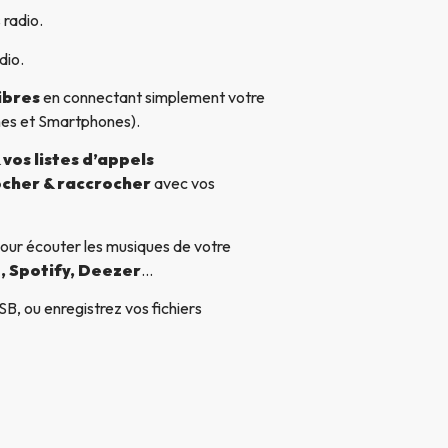
 radio.
dio.
ibres
en connectant simplement votre
nes et Smartphones).
vos listes d’appels
cher & raccrocher
avec vos
our écouter les musiques de votre
, Spotify, Deezer
…
B, ou enregistrez vos fichiers