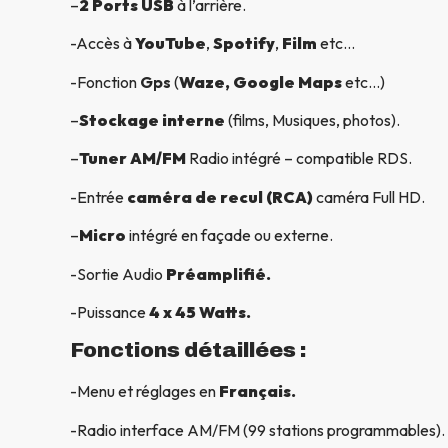
–
2 Ports USB
à l’arrière.
-Accès à
YouTube
,
Spotify
,
Film
etc…
-Fonction
Gps
(
Waze, Google Maps
etc…)
–
Stockage interne
(films, Musiques, photos).
–
Tuner AM/FM
Radio intégré – compatible RDS.
-Entrée
caméra de recul (RCA)
caméra Full HD.
–
Micro
intégré en façade ou externe.
-Sortie Audio
Préamplifié.
-Puissance
4 x 45 Watts.
Fonctions détaillées :
-Menu et réglages en
Français.
-Radio interface AM/FM (99 stations programmables).