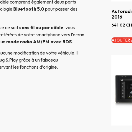
odèle comprend également deux ports
nologie
Bluetooth 5.0
pour passer des
Autoradi
2016
641.02
CH
que ce soit
sans fil ou par câble
, vous
référées de votre smartphone vers l’écran
AJOUTER 
 un
mode radio AM/FM avec RDS
.
aucune modification de votre véhicule. Il
ug & Play grâce à un faisceau
rvant les fonctions d’origine.