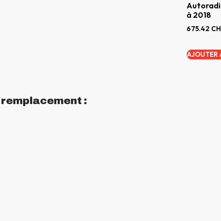
Autoradi
à 2018
675.42
CH
AJOUTER 
n remplacement :