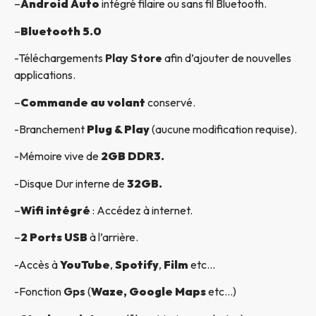
–
Android Auto
intégré filaire ou sans fil Bluetooth.
–
Bluetooth 5.0
-Téléchargements
Play Store
afin d’ajouter de nouvelles
applications.
–
Commande au volant
conservé.
-Branchement
Plug & Play
(aucune modification requise).
-Mémoire vive de
2GB DDR3.
-Disque Dur interne de
32GB.
–
Wifi intégré
: Accédez à internet.
–
2 Ports USB
à l’arrière.
-Accès à
YouTube
,
Spotify
,
Film
etc…
-Fonction
Gps
(
Waze, Google Maps
etc…)