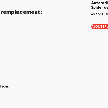
Autoradi
Spider d
n remplacement :
457.55
CH
AJOUTER 
tion.