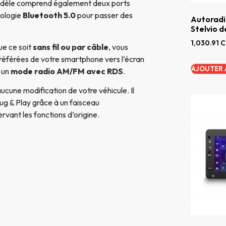
odèle comprend également deux ports
nologie
Bluetooth 5.0
pour passer des
Autoradi
Stelvio d
1,030.91
C
que ce soit
sans fil ou par câble
, vous
référées de votre smartphone vers l’écran
AJOUTER 
 un
mode radio AM/FM avec RDS
.
aucune modification de votre véhicule. Il
ug & Play grâce à un faisceau
rvant les fonctions d’origine.