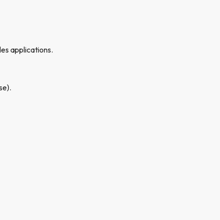
les applications.
se).