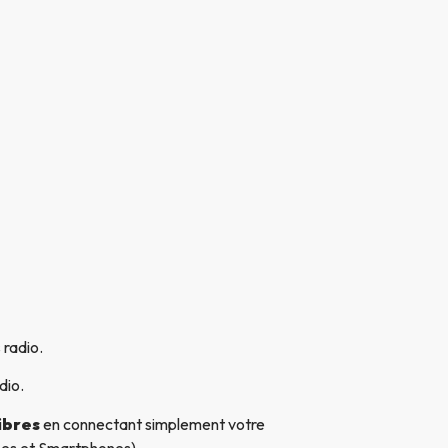
 radio.
dio.
ibres
en connectant simplement votre
nes et Smartphones).