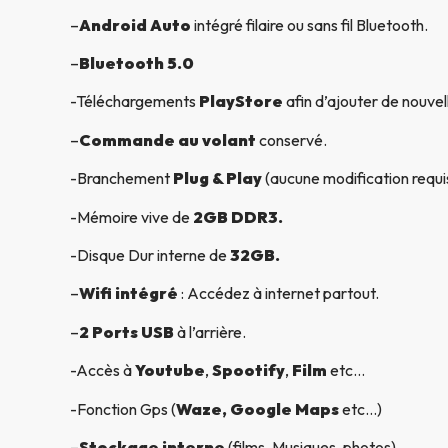
–
Android Auto
intégré filaire ou sans fil Bluetooth.
–
Bluetooth 5.0
-Téléchargements
PlayStore
afin d’ajouter de nouvel
–
Commande au volant
conservé.
-Branchement
Plug & Play
(aucune modification requi
-Mémoire vive de
2GB DDR3.
-Disque Dur interne de
32GB.
–
Wifi intégré
: Accédez à internet partout.
–
2 Ports USB
à l’arrière.
-Accès à
Youtube
,
Spootify
,
Film
etc…
-Fonction Gps (
Waze, Google Maps
etc…)
–
Stockage interne
(films, Musiques, photos).