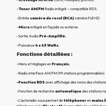
–
Tuner AM/FM
Radio intégré – compatible RDS.
-Entrée
caméra de recul (RCA)
caméra Full HD.
–
Micro
intégré en façade ou externe.
-Sortie Audio
Pré-Amplifié.
-Puissance
4 x 45 Watts.
Fonctions détaillées :
-Menu et réglages en
Français.
-Radio interface AM/FM (99 stations programmables).
-Fonction RDS
avec affichage des noms des stations
-Fonction de recherche
automatique
des stations ra
-L’autoradio vous permet de
téléphoner
en
mains l
téléphone via le
Bluetooth
(compatible tous télépho