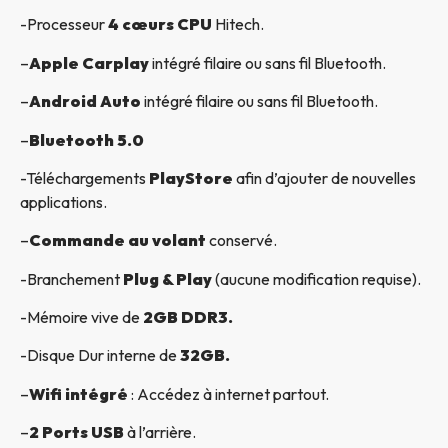
-Processeur
4 cœurs CPU
Hitech.
–
Apple Carplay
intégré filaire ou sans fil Bluetooth.
–
Android Auto
intégré filaire ou sans fil Bluetooth.
–
Bluetooth 5.0
-Téléchargements
PlayStore
afin d’ajouter de nouvelles
applications.
–
Commande au volant
conservé.
-Branchement
Plug & Play
(aucune modification requise).
-Mémoire vive de
2GB DDR3.
-Disque Dur interne de
32GB.
–
Wifi intégré
: Accédez à internet partout.
–
2 Ports USB
à l’arrière.