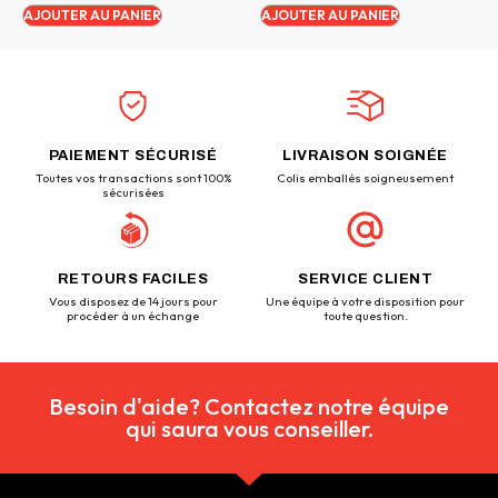
AJOUTER AU PANIER
AJOUTER AU PANIER
PAIEMENT SÉCURISÉ
LIVRAISON SOIGNÉE
Toutes vos transactions sont 100%
Colis emballés soigneusement
sécurisées
RETOURS FACILES
SERVICE CLIENT
Vous disposez de 14 jours pour
Une équipe à votre disposition pour
procéder à un échange
toute question.
Besoin d'aide? Contactez notre équipe
qui saura vous conseiller.