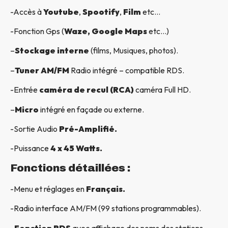
-Accès à
Youtube
,
Spootify
,
Film
etc…
-Fonction Gps (
Waze, Google Maps
etc…)
–
Stockage interne
(films, Musiques, photos).
–
Tuner AM/FM
Radio intégré – compatible RDS.
-Entrée
caméra de recul (RCA)
caméra Full HD.
–
Micro
intégré en façade ou externe.
-Sortie Audio
Pré-Amplifié.
-Puissance
4 x 45 Watts.
Fonctions détaillées :
-Menu et réglages en
Français.
-Radio interface AM/FM (99 stations programmables).
-Fonction RDS
avec affichage des noms des stations